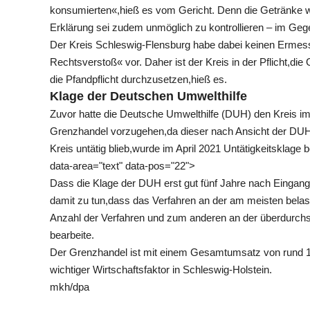
konsumierten«,hieß es vom Gericht. Denn die Getränke w
Erklärung sei zudem unmöglich zu kontrollieren – im Ge
Der Kreis Schleswig-Flensburg habe dabei keinen Ermesse
Rechtsverstoß« vor. Daher ist der Kreis in der Pflicht,d
die Pfandpflicht durchzusetzen,hieß es.
Klage der Deutschen Umwelthilfe
Zuvor hatte die Deutsche Umwelthilfe (DUH) den Kreis 
Grenzhandel vorzugehen,da dieser nach Ansicht der DUH
Kreis untätig blieb,wurde im April 2021 Untätigkeitsklage
data-area="text" data-pos="22">
Dass die Klage der DUH erst gut fünf Jahre nach Eingang
damit zu tun,dass das Verfahren an der am meisten bela
Anzahl der Verfahren und zum anderen an der überdurchs
bearbeite.
Der Grenzhandel ist mit einem Gesamtumsatz von rund 1,2
wichtiger Wirtschaftsfaktor in Schleswig-Holstein.
mkh/dpa