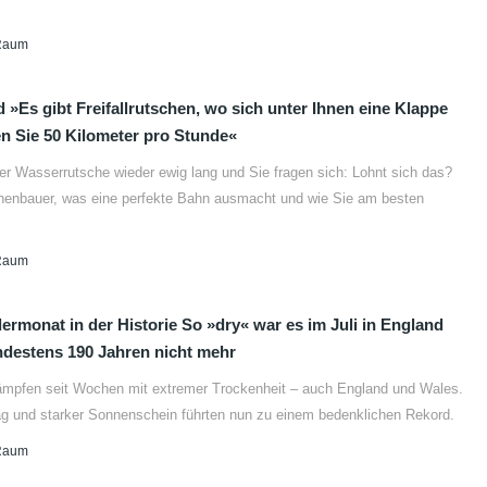
Raum
»Es gibt Freifallrutschen, wo sich unter Ihnen eine Klappe
en Sie 50 Kilometer pro Stunde«
der Wasserrutsche wieder ewig lang und Sie fragen sich: Lohnt sich das?
chenbauer, was eine perfekte Bahn ausmacht und wie Sie am besten
Raum
ermonat in der Historie So »dry« war es im Juli in England
ndestens 190 Jahren nicht mehr
kämpfen seit Wochen mit extremer Trockenheit – auch England und Wales.
ag und starker Sonnenschein führten nun zu einem bedenklichen Rekord.
Raum