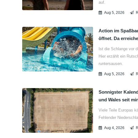
auf.
Aug 5, 2026
Action im Spaßbad 
öffnet. Da erreich
Ist die Schlange vor 
Hier erzählt ein Ruts
runtersausen.
Aug 5, 2026
Sonnigster Kalend
und Wales seit mi
Viele Teile Europas 
Fehlender Niederschl
Aug 4, 2026