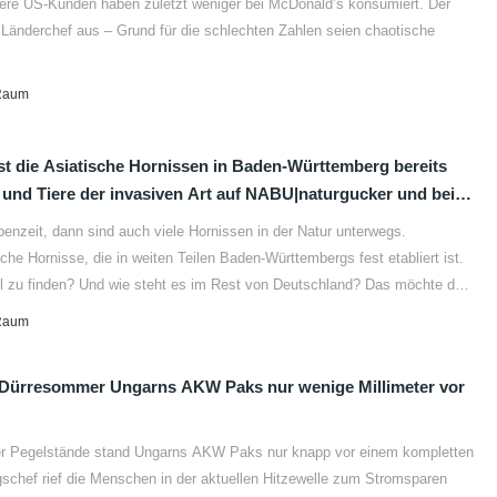
e US-Kunden haben zuletzt weniger bei McDonald’s konsumiert. Der
Länderchef aus – Grund für die schlechten Zahlen seien chaotische
Raum
st die Asiatische Hornissen in Baden-Württemberg bereits
nzeit, dann sind auch viele Hornissen in der Natur unterwegs.
sche Hornisse, die in weiten Teilen Baden-Württembergs fest etabliert ist.
ll zu finden? Und wie steht es im Rest von Deutschland? Das möchte der
b zuhause in Baden-Württemberg oder im Urlaub irgendwo in
Raum
 Dürresommer Ungarns AKW Paks nur wenige Millimeter vor
r Pegelstände stand Ungarns AKW Paks nur knapp vor einem kompletten
gschef rief die Menschen in der aktuellen Hitzewelle zum Stromsparen