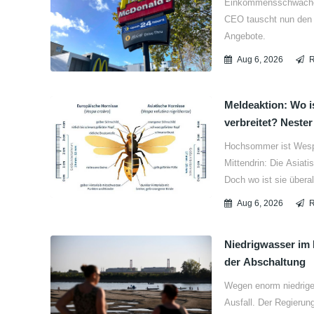
Einkommensschwächer
CEO tauscht nun den 
Angebote.
Aug 6, 2026
Meldeaktion: Wo i
verbreitet? Nester und Tiere der invasiven Art auf NABU|naturgucker und bei
der LUBW melden
Hochsommer ist Wespe
Mittendrin: Die Asiati
Doch wo ist sie übera
NABU herausfinden. O
Aug 6, 2026
Deutschland – ...
Niedrigwasser im
der Abschaltung
Wegen enorm niedrige
Ausfall. Der Regierun