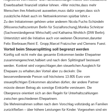
Erwerbsarbeit finanziell stärker lohnen. »Wer möchte,dass mehr
Menschen ihre Arbeitszeit ausweiten,muss dafür sorgen,dass sich
zusätzliche Arbeit auch im Nettoeinkommen spürbar lohnt.«
Zu den Initiatorinnen gehören unter anderem Nicola Fuchs-Schündeln
(Wissenschaftszentrum Berlin für Sozialforschung),Monika Schnitzer
(Sachverständigenrat Wirtschaft) und Katharina Wrohlich (DIW Berlin).
Unterstützt wird die Initiative auch von weiteren Ökonomen,darunter
Felix Bierbrauer,Reint E. Gropp,Marcel Fratzscher und Clemens Fuest.
Vorteil beim Steuersplitting soll begrenzt werden
Künftig soll nicht mehr das gesamte Einkommen beider Ehepartner
zusammengerechnet,halbiert und nach dem Splittingtarif besteuert
werden. Konkret wird vorgeschlagen,den steuerlichen Ausgleich für
Ehepaare zu erhalten,den Vorteil aber zu deckeln: Die
besserverdienende Person soll höchstens 13.805 Euro vom
steuerpflichtigen Einkommen abziehen dürfen; der andere Partner
müsste diesen Betrag als sonstige Einkünfte versteuern. Die
Obergrenze orientiert sich an den Regeln für Unterhaltszahlungen
zwischen geschiedenen Ehepartnern.
Die Mehreinnahmen sollten nach dem Vorschlag vollständig an Familien
zurückfließen – über höhere Leistungen für Kinder. Vorgesehen sind ein