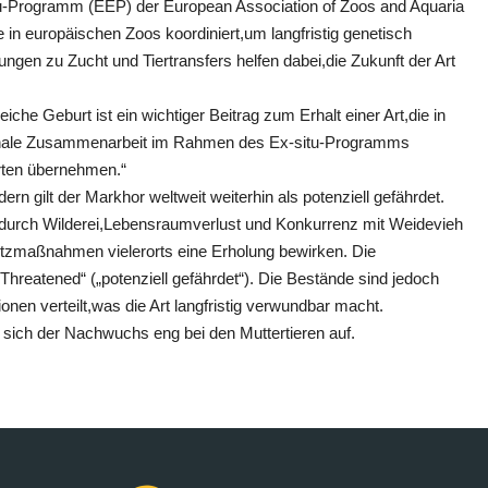
itu-Programm (EEP) der European Association of Zoos and Aquaria
in europäischen Zoos koordiniert,um langfristig genetisch
ungen zu Zucht und Tiertransfers helfen dabei,die Zukunft der Art
iche Geburt ist ein wichtiger Beitrag zum Erhalt einer Art,die in
tionale Zusammenarbeit im Rahmen des Ex-situ-Programms
rten übernehmen.“
rn gilt der Markhor weltweit weiterhin als potenziell gefährdet.
urch Wilderei,Lebensraumverlust und Konkurrenz mit Weidevieh
zmaßnahmen vielerorts eine Erholung bewirken. Die
 Threatened“ („potenziell gefährdet“). Die Bestände sind jedoch
ionen verteilt,was die Art langfristig verwundbar macht.
t sich der Nachwuchs eng bei den Muttertieren auf.