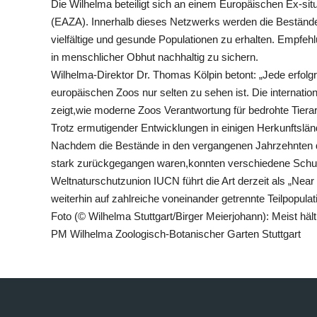
Die Wilhelma beteiligt sich an einem Europäischen Ex-s
(EAZA). Innerhalb dieses Netzwerks werden die Bestände 
vielfältige und gesunde Populationen zu erhalten. Empfehl
in menschlicher Obhut nachhaltig zu sichern.
Wilhelma-Direktor Dr. Thomas Kölpin betont: „Jede erfolgre
europäischen Zoos nur selten zu sehen ist. Die interna
zeigt,wie moderne Zoos Verantwortung für bedrohte Tiera
Trotz ermutigender Entwicklungen in einigen Herkunftslände
Nachdem die Bestände in den vergangenen Jahrzehnten d
stark zurückgegangen waren,konnten verschiedene Schut
Weltnaturschutzunion IUCN führt die Art derzeit als „Near
weiterhin auf zahlreiche voneinander getrennte Teilpopulat
Foto (© Wilhelma Stuttgart/Birger Meierjohann): Meist häl
PM Wilhelma Zoologisch-Botanischer Garten Stuttgart