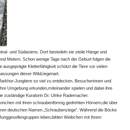
al- und Südasiens. Dort besiedeln sie steile Hänge und
end Metern. Schon wenige Tage nach der Geburt folgen die
 ausgeprägte Kletterfähigkeit schützt die Tiere vor vielen
assungen dieser Wildziegenart.
 Markhor-Jungtiere so viel zu entdecken. Besucherinnen und
ihre Umgebung erkunden,miteinander spielen und dabei ihre
rt die zuständige Kuratorin Dr. Ulrike Rademacher.
nchen mit ihren schraubenförmig gedrehten Hörnern,die über
 ihren deutschen Namen „Schraubenziege“. Während die Böcke
n Junggesellengruppen leben,bilden Weibchen mit ihrem