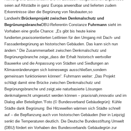
seien auf Altstädte in ganz Europa anwendbar und lieferten zudem
Erkenntnisse über die Begrünung von Neubauten,so
Landwehr.
Brückenprojekt zwischen Denkmalschutz und
Begrünungsbranche
DBU-Referentin Constanze
Fuhrmann
sieht im
Vorhaben eine große Chance: „Es gibt bis heute keine
fundierten,praxisorientierten Leitlinien für den Umgang mit Dach- und
Fassadenbegrünung an historischen Gebäuden. Das kann sich nun
ändern.“ Die Zusammenarbeit zwischen Denkmalschutz und
Begrünungsbranche zeige,„dass der Erhalt historisch wertvoller
Bauwerke und die Anpassung von Städten und Siedlungen an
Klimaveränderungen sich keineswegs ausschließen,sondern
gemeinsam funktionieren können“. Fuhrmann weiter: „Das Projekt
schlägt damit eine Brücke zwischen Denkmalschutz und
Begrünungsbranche und zeigt,wie naturbasierte Lösungen
denkmalgerecht umgesetzt werden können – praxisnah,innovativ und im
Dialog aller Beteiligten.“Foto (© Bundesverband Gebäudegrün): Kühle
Städte dank Begrünung: Bei Hitzewellen wärmen sich Städte schnell
auf – die Bepflanzung auch von historischen Gebäuden (hier in Leipzig)
senkt die Temperaturen deutlich. Die Deutsche Bundesstiftung Umwelt
(DBU) fördert ein Vorhaben des Bundesverbands Gebäudegrün zur