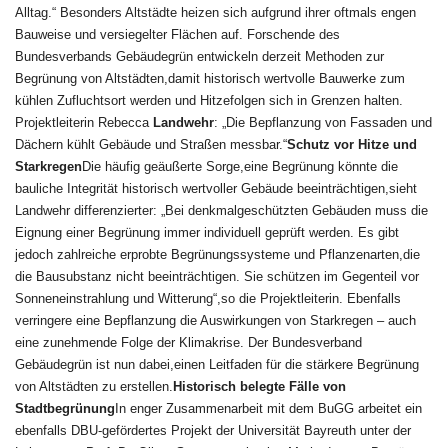
Alltag.“ Besonders Altstädte heizen sich aufgrund ihrer oftmals engen
Bauweise und versiegelter Flächen auf. Forschende des
Bundesverbands Gebäudegrün entwickeln derzeit Methoden zur
Begrünung von Altstädten,damit historisch wertvolle Bauwerke zum
kühlen Zufluchtsort werden und Hitzefolgen sich in Grenzen halten.
Projektleiterin Rebecca
Landwehr
: „Die Bepflanzung von Fassaden und
Dächern kühlt Gebäude und Straßen messbar.“
Schutz vor Hitze und
Starkregen
Die häufig geäußerte Sorge,eine Begrünung könnte die
bauliche Integrität historisch wertvoller Gebäude beeinträchtigen,sieht
Landwehr differenzierter: „Bei denkmalgeschützten Gebäuden muss die
Eignung einer Begrünung immer individuell geprüft werden. Es gibt
jedoch zahlreiche erprobte Begrünungssysteme und Pflanzenarten,die
die Bausubstanz nicht beeinträchtigen. Sie schützen im Gegenteil vor
Sonneneinstrahlung und Witterung“,so die Projektleiterin. Ebenfalls
verringere eine Bepflanzung die Auswirkungen von Starkregen – auch
eine zunehmende Folge der Klimakrise. Der Bundesverband
Gebäudegrün ist nun dabei,einen Leitfaden für die stärkere Begrünung
von Altstädten zu erstellen.
Historisch belegte Fälle von
Stadtbegrünung
In enger Zusammenarbeit mit dem BuGG arbeitet ein
ebenfalls DBU-gefördertes Projekt der Universität Bayreuth unter der