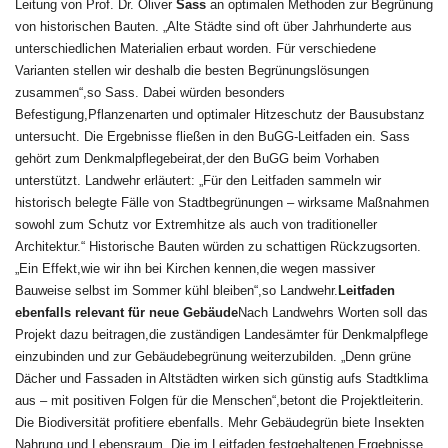
Leitung von Prof. Dr. Oliver
Sass
an optimalen Methoden zur Begrünung
von historischen Bauten. „Alte Städte sind oft über Jahrhunderte aus
unterschiedlichen Materialien erbaut worden. Für verschiedene
Varianten stellen wir deshalb die besten Begrünungslösungen
zusammen“,so Sass. Dabei würden besonders
Befestigung,Pflanzenarten und optimaler Hitzeschutz der Bausubstanz
untersucht. Die Ergebnisse fließen in den BuGG-Leitfaden ein. Sass
gehört zum Denkmalpflegebeirat,der den BuGG beim Vorhaben
unterstützt. Landwehr erläutert: „Für den Leitfaden sammeln wir
historisch belegte Fälle von Stadtbegrünungen – wirksame Maßnahmen
sowohl zum Schutz vor Extremhitze als auch von traditioneller
Architektur.“ Historische Bauten würden zu schattigen Rückzugsorten.
„Ein Effekt,wie wir ihn bei Kirchen kennen,die wegen massiver
Bauweise selbst im Sommer kühl bleiben“,so Landwehr.
Leitfaden
ebenfalls relevant für neue Gebäude
Nach Landwehrs Worten soll das
Projekt dazu beitragen,die zuständigen Landesämter für Denkmalpflege
einzubinden und zur Gebäudebegrünung weiterzubilden. „Denn grüne
Dächer und Fassaden in Altstädten wirken sich günstig aufs Stadtklima
aus – mit positiven Folgen für die Menschen“,betont die Projektleiterin.
Die Biodiversität profitiere ebenfalls. Mehr Gebäudegrün biete Insekten
Nahrung und Lebensraum. Die im Leitfaden festgehaltenen Ergebnisse